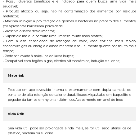
• Possui diversos benefícios e é indicado para quem busca uma vida mais
saudável;
• Produto atóxico, ou seja, não há contaminação dos alimentos por resíduos
metálicos;
• Máxima inibição a proliferação de germes e bactérias no preparo dos alimentos,
por apresentar baixíssima porosidade;
• Preserva o sabor dos alimentos;
• Superfície lisa que permite uma limpeza muito mais prática;
• Com a alta capacidade de retenção de calor, você cozinha mais rápido,
economiza gás ou energia e ainda mantém o seu alimento quente por muito mais
tempo;
• Pode ser levado à máquina de lavar louças;
• Compatível com fogões: a gás, elétrico, vitrocerâmico, indução e a lenha;
Material:
Produto em aço revestido interna e externamente com dupla camada de
esmalte de alta retenção de calor e durabilidade.Alças/cabo em baquelite e
pegador da tampa em nylon antitérmicos.Acabamento em anel de inox
Vida Útil:
Sua vida útil pode ser prolongada ainda mais, se for utilizado utensílios de
plástico, madeira ou silicone