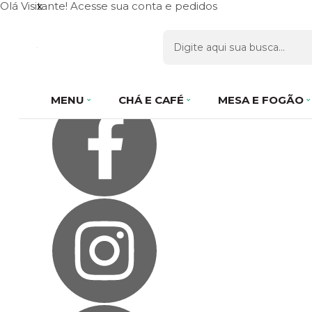
Olá Visitante!
x
Acesse sua conta e pedidos
Página Inicial
Quem Somos
Como Comprar
Fale Conosco
Favoritos
MENU
CHÁ E CAFÉ
MESA E FOGÃO