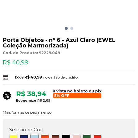
Porta Objetos - nº 6 - Azul Claro (EWEL
Coleção Marmorizada)
Cod. do Produto: 92229.049
R$ 40,99
1x
de
R$ 40,99
no cartão de crédito
à vista no boleto ou pix
R$ 38,94
5% OFF
Economize
R$ 2,05
Mais formas de pagamento
Selecione Cor: