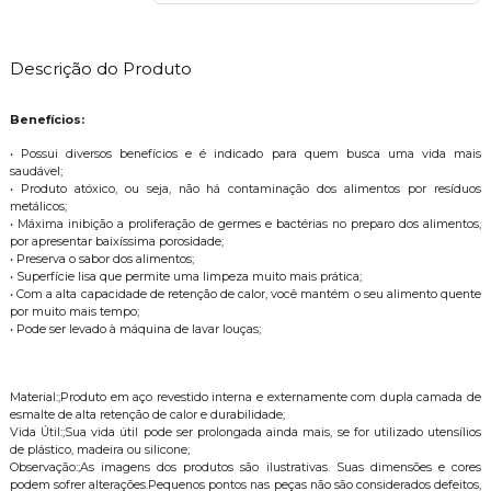
Descrição do Produto
Benefícios:
• Possui diversos benefícios e é indicado para quem busca uma vida mais
saudável;
• Produto atóxico, ou seja, não há contaminação dos alimentos por resíduos
metálicos;
• Máxima inibição a proliferação de germes e bactérias no preparo dos alimentos,
por apresentar baixíssima porosidade;
• Preserva o sabor dos alimentos;
• Superfície lisa que permite uma limpeza muito mais prática;
• Com a alta capacidade de retenção de calor, você mantém o seu alimento quente
por muito mais tempo;
• Pode ser levado à máquina de lavar louças;
Material:;Produto em aço revestido interna e externamente com dupla camada de
esmalte de alta retenção de calor e durabilidade;
Vida Útil:;Sua vida útil pode ser prolongada ainda mais, se for utilizado utensílios
de plástico, madeira ou silicone;
Observação:;As imagens dos produtos são ilustrativas. Suas dimensões e cores
podem sofrer alterações.Pequenos pontos nas peças não são considerados defeitos,