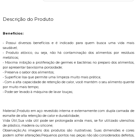
Descrição do Produto
Benefícios:
• Possui diversos benefícios e é indicado para quem busca uma vida mais
saudável;
• Produto atóxico, ou seja, não há contaminação dos alimentos por resíduos
metálicos;
• Máxima inibição a proliferação de germes e bactérias no preparo dos alimentos,
por apresentar baixíssima porosidade;
• Preserva o sabor dos alimentos;
• Superfície lisa que permite uma limpeza muito mais prática;
• Com a alta capacidade de retenção de calor, você mantém o seu alimento quente
por muito mais tempo;
• Pode ser levado à máquina de lavar louças;
Material:;Produto em aço revestido interna e externamente com dupla camada de
esmalte de alta retenção de calor e durabilidade;
Vida Útil:;Sua vida útil pode ser prolongada ainda mais, se for utilizado utensílios
de plástico, madeira ou silicone;
Observação:;As imagens dos produtos são ilustrativas. Suas dimensões e cores
podem sofrer alterações.Pequenos pontos nas peças não são considerados defeitos,