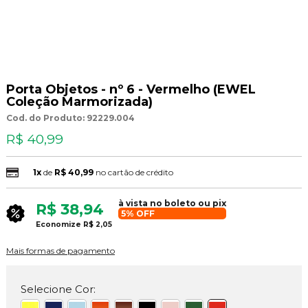
Porta Objetos - nº 6 - Vermelho (EWEL
Coleção Marmorizada)
Cod. do Produto: 92229.004
R$ 40,99
1x
de
R$ 40,99
no cartão de crédito
à vista no boleto ou pix
R$ 38,94
5% OFF
Economize
R$ 2,05
Mais formas de pagamento
Selecione Cor: