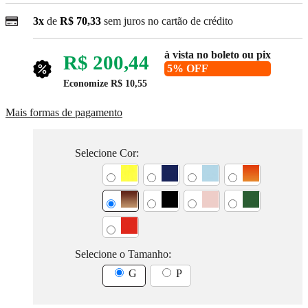
3x
de
R$ 70,33
sem juros no cartão de crédito
à vista no boleto ou pix
R$ 200,44
5% OFF
Economize
R$ 10,55
Mais formas de pagamento
Selecione Cor:
Selecione o Tamanho:
G
P