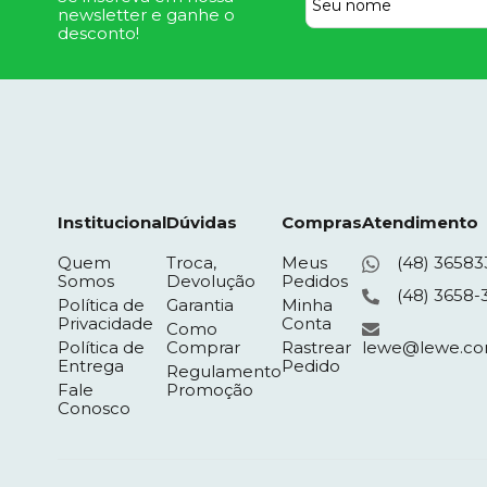
newsletter e ganhe o
desconto!
Institucional
Dúvidas
Compras
Atendimento
Quem
Troca,
Meus
(48) 36583
Somos
Devolução
Pedidos
(48) 3658-
Política de
Garantia
Minha
Privacidade
Conta
Como
Política de
Comprar
Rastrear
lewe@lewe.co
Entrega
Pedido
Regulamento
Fale
Promoção
Conosco