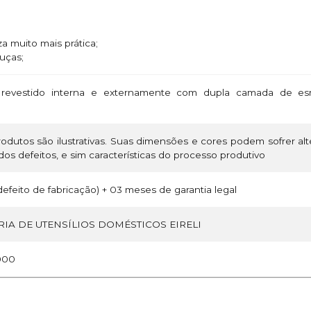
za muito mais prática;
ouças;
revestido interna e externamente com dupla camada de esm
odutos são ilustrativas. Suas dimensões e cores podem sofrer a
os defeitos, e sim características do processo produtivo
efeito de fabricação) + 03 meses de garantia legal
IA DE UTENSÍLIOS DOMÉSTICOS EIRELI
000