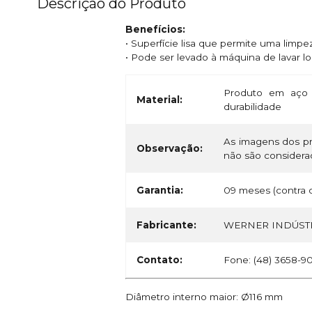
Descrição do Produto
Benefícios:
• Superfície lisa que permite uma limpe
• Pode ser levado à máquina de lavar l
Produto em aço 
Material:
durabilidade
As imagens dos pr
Observação:
não são considerad
Garantia:
09 meses (contra d
Fabricante:
WERNER INDÚSTR
Contato:
Fone: (48) 3658-9
Diâmetro interno maior: Ø116 mm