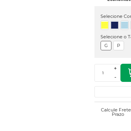
Selecione Cor
Selecione o 
G
P
+
-
Calcule Frete
Prazo