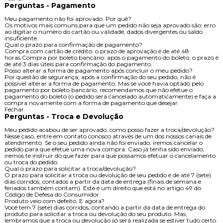
Perguntas - Pagamento
Meu pagamento não foi aprovado. Por quê?
Os motivos mais comuns para que um pedido não seja aprovado são: erro
ao digitar o número do cartão ou validade, dados divergentes ou saldo
insuficiente.
Qual o prazo para confirmação de pagamento?
Compra com cartão de crédito: o prazo de aprovação é de até 48
horas.Compra por boleto bancário: após o pagamento do boleto, o prazo é
de até 3 dias úteis para confirmação do pagamento.
Posso alterar a forma de pagamento após concluir o meu pedido?
Por questão de segurança, após a confirmação do seu pedido, não é
possível alterar a forma de pagamento. Mas se você havia optado pelo
pagamento por boleto bancário, recomendamos que não efetue o
pagamento do boleto (o pedido será cancelado automaticamente) e faça a
compra novamente com a forma de pagamento que desejar.
Fechar
Perguntas - Troca e Devolução
Meu pedido acabou de ser aprovado, como posso fazer a troca/devolução?
Nesse caso, entre em contato conosco através de um dos nossos canais de
atendimento. Se o seu pedido ainda não foi enviado, iremos cancelar o
pedido para que efetue uma nova compra. Caso já tenha sido enviado,
iremos te instruir do que fazer para que possamos efetuar o cancelamento
ou troca do pedido.
Qual o prazo para solicitar a troca/devolução?
O prazo para solicitar a troca ou devolução de seu pedido é de até 7 (sete)
dias corridos, contados a partir da data de entrega (finais de semana e
feriados também contam). Este é um direito que está no artigo 49 do
Código de Defesa do Consumidor.
Produto veio com defeito. E agora?
Você tem 7 (sete) dias corridos, contando a partir da data de entrega do
produto para solicitar a troca ou devolução do seu produto. Mas,
lembramos que a troca ou devolução só será realizada se estiver tudo certo