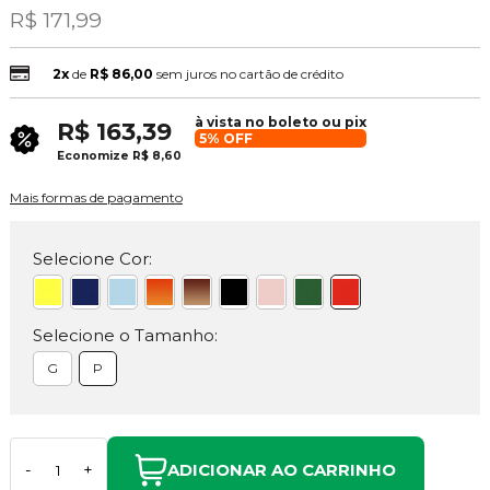
R$ 171,99
2x
de
R$ 86,00
sem juros no cartão de crédito
à vista no boleto ou pix
R$ 163,39
5% OFF
Economize
R$ 8,60
Mais formas de pagamento
Selecione Cor:
Selecione o Tamanho:
G
P
ADICIONAR AO CARRINHO
-
+