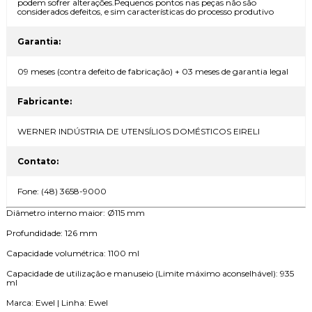
podem sofrer alterações.Pequenos pontos nas peças não são
considerados defeitos, e sim características do processo produtivo
Garantia:
09 meses (contra defeito de fabricação) + 03 meses de garantia legal
Fabricante:
WERNER INDÚSTRIA DE UTENSÍLIOS DOMÉSTICOS EIRELI
Contato:
Fone: (48) 3658-9000
Diâmetro interno maior: Ø115 mm
Profundidade: 126 mm
Capacidade volumétrica: 1100 ml
Capacidade de utilização e manuseio (Limite máximo aconselhável): 935
ml
Marca: Ewel | Linha: Ewel