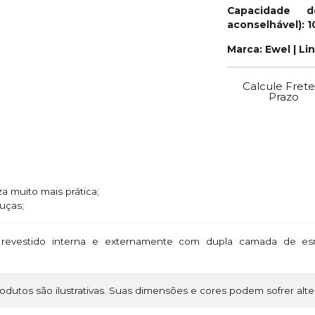
Capacidade d
aconselhável): 1
Marca: Ewel | Li
Calcule Frete
Prazo
za muito mais prática;
uças;
revestido interna e externamente com dupla camada de esm
dutos são ilustrativas. Suas dimensões e cores podem sofrer alte