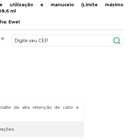
e utilização e manuseio (Limite máximo
08,6 ml
nha: Ewel
 e
alte de alta retenção de calor e
rações.