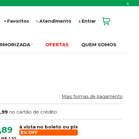
x
Favoritos
Atendimento
Entrar
RMORIZADA
OFERTAS
QUEM SOMOS
Mais formas de pagamento
1,99
no cartão de crédito
à vista no boleto ou pix
,89
5% OFF
e
R$ 1,10