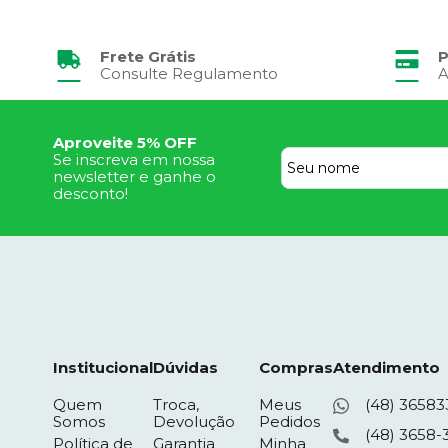
Frete Grátis
P
Consulte Regulamento
A
Aproveite 5% OFF
Se inscreva em nossa
newsletter e ganhe o
desconto!
Institucional
Dúvidas
Compras
Atendimento
Quem
Troca,
Meus
(48) 36583
Somos
Devolução
Pedidos
(48) 3658-
Política de
Garantia
Minha