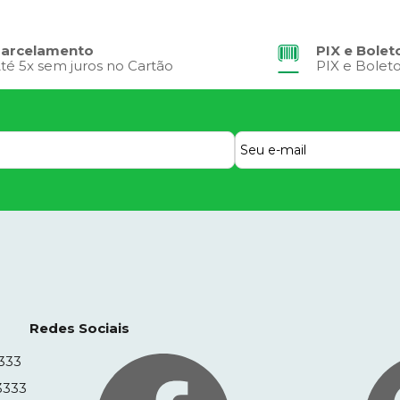
arcelamento
PIX e Bolet
té 5x sem juros no Cartão
PIX e Bolet
Redes Sociais
333
3333