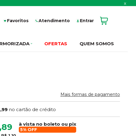
x
Favoritos
Atendimento
Entrar
RMORIZADA
OFERTAS
QUEM SOMOS
Mais formas de pagamento
1,99
no cartão de crédito
à vista no boleto ou pix
,89
5% OFF
e
R$ 1,10