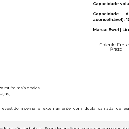
Capacidade volu
Capacidade d
aconselhável): 1
Marca: Ewel | Li
Calcule Frete
Prazo
za muito mais prática;
uças;
revestido interna e externamente com dupla camada de esm
dutos são ilustrativas. Suas dimensões e cores podem sofrer alte