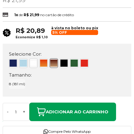
R$ 21,99
1x
de
R$ 21,99
no cartão de crédito
à vista no boleto ou pix
R$ 20,89
5% OFF
Economize
R$ 1,10
Selecione Cor:
Tamanho:
8 (181 ml)
ADICIONAR AO CARRINHO
-
+
Compre Pelo WhatsApp