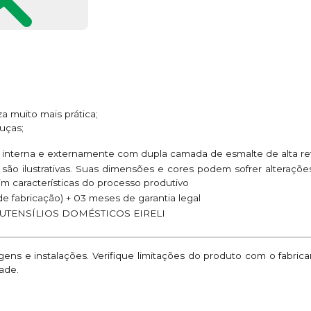
za muito mais prática;
uças;
 interna e externamente com dupla camada de esmalte de alta ret
são ilustrativas. Suas dimensões e cores podem sofrer alteraç
im características do processo produtivo
e fabricação) + 03 meses de garantia legal
UTENSÍLIOS DOMÉSTICOS EIRELI
ns e instalações. Verifique limitações do produto com o fabric
ade.