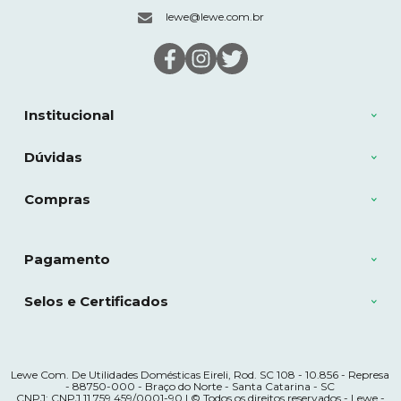
lewe@lewe.com.br
Institucional
Dúvidas
Compras
Pagamento
Selos e Certificados
Lewe Com. De Utilidades Domésticas Eireli, Rod. SC 108 - 10.856 - Represa
- 88750-000 - Braço do Norte - Santa Catarina - SC
CNPJ: CNPJ 11.759.459/0001-90 | © Todos os direitos reservados - Lewe -