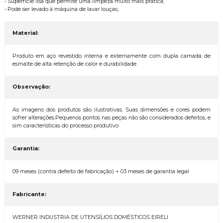
• Superfície lisa que permite uma limpeza muito mais prática;
• Pode ser levado à máquina de lavar louças;
Material:
Produto em aço revestido interna e externamente com dupla camada de
esmalte de alta retenção de calor e durabilidade
Observação:
As imagens dos produtos são ilustrativas. Suas dimensões e cores podem
sofrer alterações.Pequenos pontos nas peças não são considerados defeitos, e
sim características do processo produtivo
Garantia:
09 meses (contra defeito de fabricação) + 03 meses de garantia legal
Fabricante:
WERNER INDUSTRIA DE UTENSÍLIOS DOMÉSTICOS EIRELI