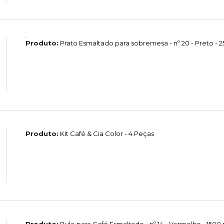
Produto:
Prato Esmaltado para sobremesa - nº 20 - Preto - 2
Produto:
Kit Café & Cia Color - 4 Peças
Produto:
Bule para Café Esmaltado - nº 14 - Vermelho - 1500