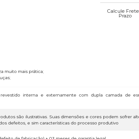
Calcule Frete
Prazo
za muito mais prática;
uças;
revestido interna e externamente com dupla camada de esm
odutos são ilustrativas. Suas dimensões e cores podem sofrer a
os defeitos, e sim características do processo produtivo
efeito de fabricação) + 03 meses de garantia legal