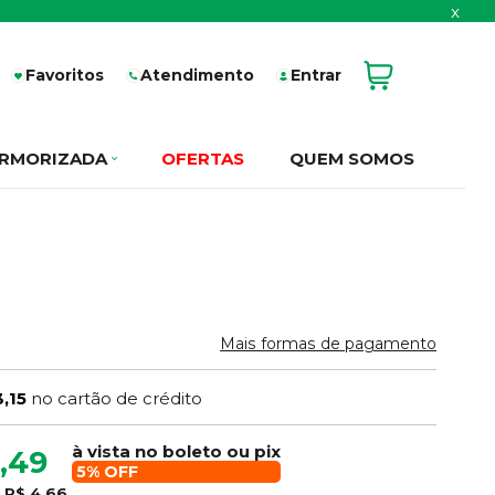
x
Favoritos
Atendimento
Entrar
RMORIZADA
OFERTAS
QUEM SOMOS
Mais formas de pagamento
,15
no cartão de crédito
à vista no boleto ou pix
,49
5% OFF
e
R$ 4,66