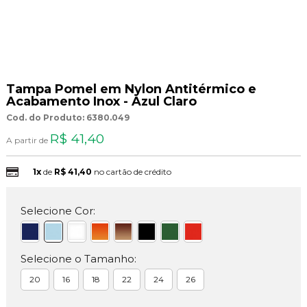
Tampa Pomel em Nylon Antitérmico e
Acabamento Inox - Azul Claro
Cod. do Produto: 6380.049
R$ 41,40
A partir de
1x
de
R$ 41,40
no cartão de crédito
Selecione Cor:
Selecione o Tamanho:
20
16
18
22
24
26