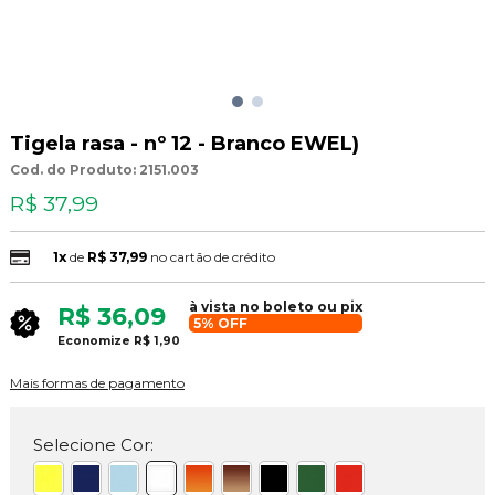
Tigela rasa - nº 12 - Branco EWEL)
Cod. do Produto: 2151.003
R$ 37,99
1x
de
R$ 37,99
no cartão de crédito
à vista no boleto ou pix
R$ 36,09
5% OFF
Economize
R$ 1,90
Mais formas de pagamento
Selecione Cor: