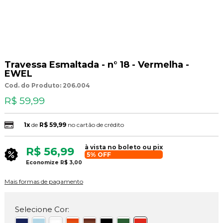
Travessa Esmaltada - n° 18 - Vermelha -
EWEL
Cod. do Produto: 206.004
R$ 59,99
1x
de
R$ 59,99
no cartão de crédito
à vista no boleto ou pix
R$ 56,99
5% OFF
Economize
R$ 3,00
Mais formas de pagamento
Selecione Cor: