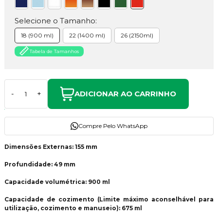
Selecione o Tamanho:
18 (900 ml)
22 (1400 ml)
26 (2150ml)
Tabela de Tamanhos
ADICIONAR AO CARRINHO
-
+
Compre Pelo WhatsApp
Dimensões Externas: 155 mm
Profundidade: 49 mm
Capacidade volumétrica: 900 ml
Capacidade de cozimento (Limite máximo aconselhável para
utilização, cozimento e manuseio): 675 ml