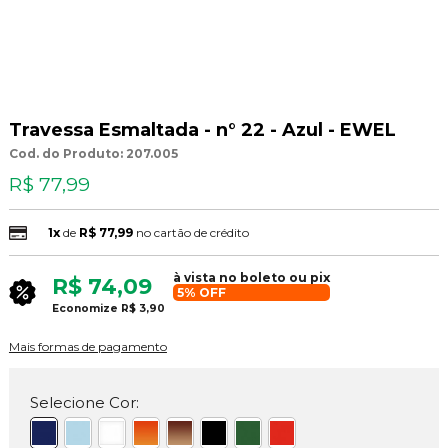
Travessa Esmaltada - n° 22 - Azul - EWEL
Cod. do Produto: 207.005
R$ 77,99
1x
de
R$ 77,99
no cartão de crédito
à vista no boleto ou pix
R$ 74,09
5% OFF
Economize
R$ 3,90
Mais formas de pagamento
Selecione Cor: