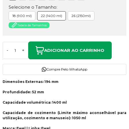
Selecione o Tamanho:
18 (900 ml)
22 (1400 ml)
26 (2150ml)
Tabela de Tamanhos
ADICIONAR AO CARRINHO
-
+
Compre Pelo WhatsApp
Dimensões Externas: 194 mm
Profundidade: 52 mm
Capacidade volumétrica: 1400 ml
Capacidade de cozimento (Limite máximo aconselhável para
utilização, cozimento e manuseio): 1050 ml
Marca: Ewel | Linha: Ewel