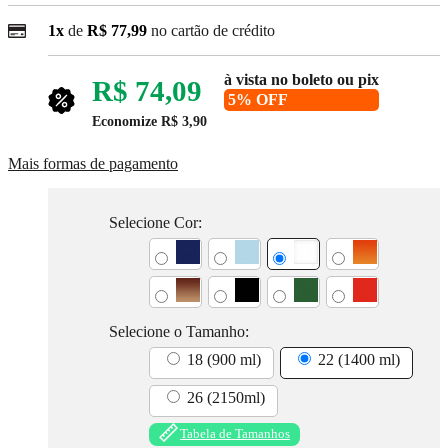
1x
de
R$ 77,99
no cartão de crédito
à vista no boleto ou pix
R$ 74,09
5% OFF
Economize
R$ 3,90
Mais formas de pagamento
Selecione Cor:
Selecione o Tamanho:
18 (900 ml)
22 (1400 ml)
26 (2150ml)
Tabela de Tamanhos