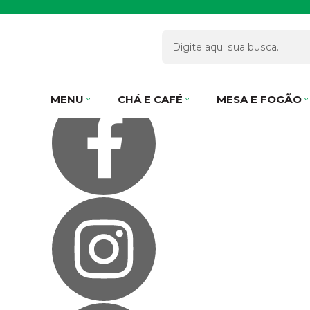
Olá Visitante!
Acesse sua conta e pedidos
Página Inicial
Quem Somos
Como Comprar
Fale Conosco
Favoritos
MENU
CHÁ E CAFÉ
MESA E FOGÃO