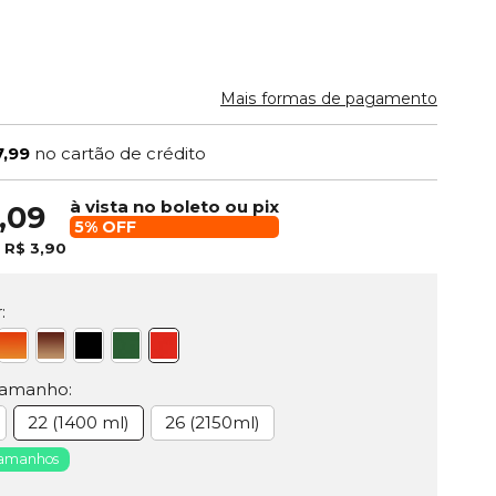
Mais formas de pagamento
7,99
no cartão de crédito
à vista no boleto ou pix
,09
5% OFF
e
R$ 3,90
:
Tamanho:
22 (1400 ml)
26 (2150ml)
Tamanhos