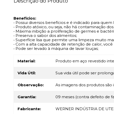
Descrição do Produto
Benefícios:
• Possui diversos benefícios e é indicado para quem
• Produto atóxico, ou seja, não há contaminação dos
• Máxima inibição a proliferação de germes e bactér
• Preserva o sabor dos alimentos;
• Superfície lisa que permite uma limpeza muito mais
• Com a alta capacidade de retenção de calor, vo
• Pode ser levado à máquina de lavar louças;
Material:
Produto em aço revestido int
Vida Útil:
Sua vida útil pode ser prolonga
Observação:
As imagens dos produtos são i
Garantia:
09 meses (contra defeito de f
Fabricante:
WERNER INDÚSTRIA DE UTEN