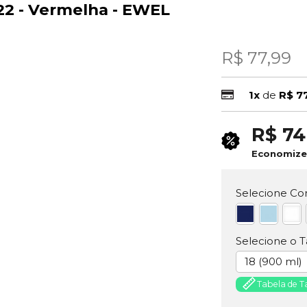
 22 - Vermelha - EWEL
R$ 77,99
1x
de
R$ 7
R$ 74
Economiz
Selecione Cor
Selecione o 
18 (900 ml)
Tabela de 