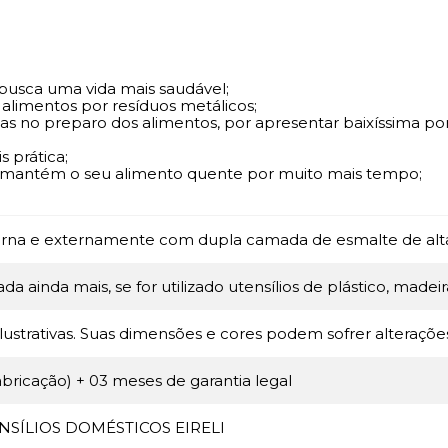
 busca uma vida mais saudável;
 alimentos por resíduos metálicos;
ias no preparo dos alimentos, por apresentar baixíssima po
 prática;
cê mantém o seu alimento quente por muito mais tempo;
erna e externamente com dupla camada de esmalte de alta 
da ainda mais, se for utilizado utensílios de plástico, madeir
lustrativas. Suas dimensões e cores podem sofrer alteraçõe
abricação) + 03 meses de garantia legal
SÍLIOS DOMÉSTICOS EIRELI