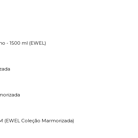
lho - 1500 ml (EWEL)
zada
morizada
- M (EWEL Coleção Marmorizada)