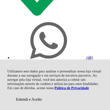
(48)
36583333
R$ 48,72
à vista no boleto ou pix
5% OFF
Economize
R$ 2,56
Utilizamos seus dados para analisar e personalizar nossa loja virtual
durante a sua navegação e em serviços de terceiros parceiros. Ao
navegar pela loja virtual, você nos autoriza a coletar tais
informações através do cookies e utilizá-las para estas finalidades.
Em caso de dúvidas, acesse nossa
Política de Privacidade
Entendi e Aceito
(48) 3658-
3333
Adicionar ao Carrinho