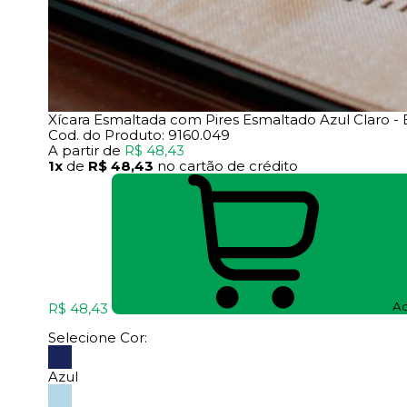
Xícara Esmaltada com Pires Esmaltado Azul Claro 
Cod. do Produto: 9160.049
A partir de
R$ 48,43
1x
de
R$ 48,43
no cartão de crédito
Ad
R$ 48,43
Selecione Cor:
Azul