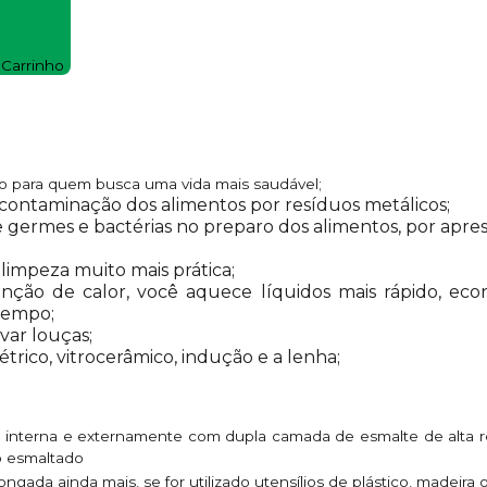
 Carrinho
ado para quem busca uma vida mais saudável;
á contaminação dos alimentos por resíduos metálicos;
de germes e bactérias no preparo dos alimentos, por apre
 limpeza muito mais prática;
nção de calor, você aquece líquidos mais rápido, ec
tempo;
var louças;
étrico, vitrocerâmico, indução e a lenha;
 interna e externamente com dupla camada de esmalte de alta ret
 esmaltado
ongada ainda mais, se for utilizado utensílios de plástico, madeira 