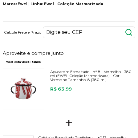
Marca: Ewel | Linha: Ewel - Coleção Marmorizada
Calcule Frete e Prazo
Aproveite e compre junto
Você está visualizando
Açucareiro Esmaltado - n° 8 - Vermelho - 380
ml (EWEL Coleção Marmorizada) -
Cor:
Vermelho
Tamanho:
8 (380 ml)
R$ 63,99
+
Cafeteira Esmaltada Tradicional - nº 12 - Vermelha -