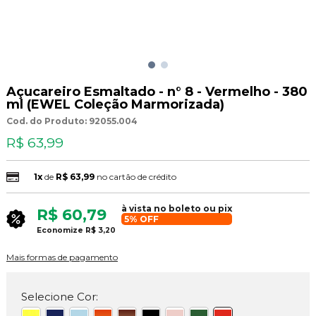
Açucareiro Esmaltado - n° 8 - Vermelho - 380
ml (EWEL Coleção Marmorizada)
Cod. do Produto: 92055.004
R$ 63,99
1x
de
R$ 63,99
no cartão de crédito
à vista no boleto ou pix
R$ 60,79
5% OFF
Economize
R$ 3,20
Mais formas de pagamento
Selecione Cor: