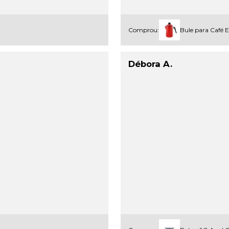
Comprou:
Bule para Café 
Débora A.