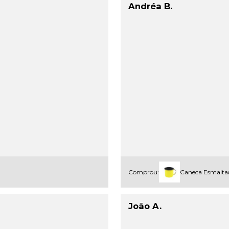
Andréa B.
Comprou:
Caneca Esmalta
João A.