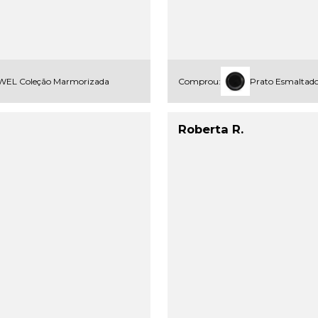
 EWEL Coleção Marmorizada
Comprou:
Prato Esmaltado
Roberta R.