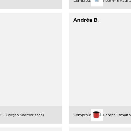
Comprou:
Pote n° 8 Azul 
Andréa B.
WEL Coleção Marmorizada)
Comprou:
Caneca Esmalta