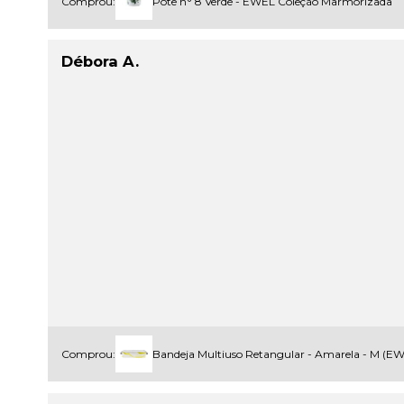
Comprou:
Pote n° 8 Verde - EWEL Coleção Marmorizada
Débora A.
Comprou:
Bandeja Multiuso Retangular - Amarela - M (E