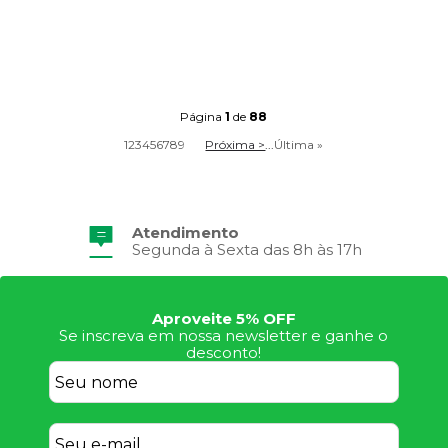
Página
1
de
88
1
2
3
4
5
6
7
8
9
Próxima >
...
Última »
Frete Grátis
Consulte Regulamento
Aproveite 5% OFF
Se inscreva em nossa newsletter e ganhe o
desconto!