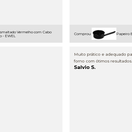
Esmaltado Vermelho com Cabo
Comprou:
Papeiro 
o - EWEL
Muito prático e adequado para
forno com ótimos resultados
Salvio S.