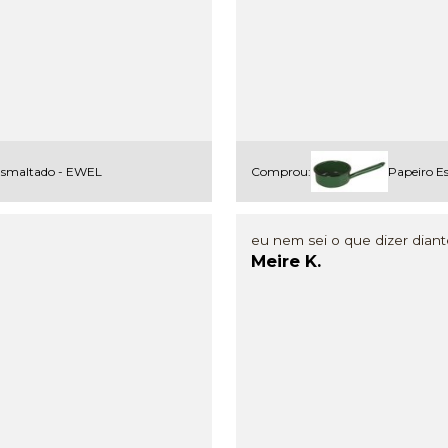
Esmaltado - EWEL
Comprou:
Papeiro E
eu nem sei o que dizer diant
Meire K.