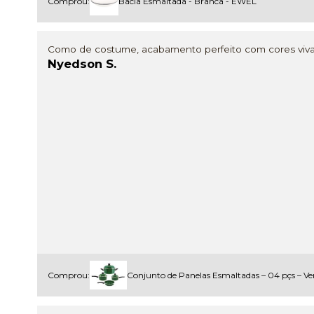
Comprou:
Bacia Esmaltada - Branca - EWEL
Como de costume, acabamento perfeito com cores vivas
Nyedson S.
Comprou:
Conjunto de Panelas Esmaltadas – 04 pçs – V