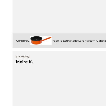
Comprou:
Papeiro Esmaltado Laranja com Cabo 
Perfeito!
Meire K.