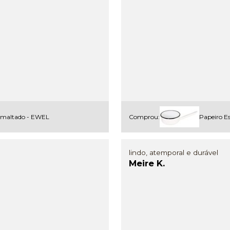
smaltado - EWEL
Comprou:
Papeiro E
lindo, atemporal e durável
Meire K.