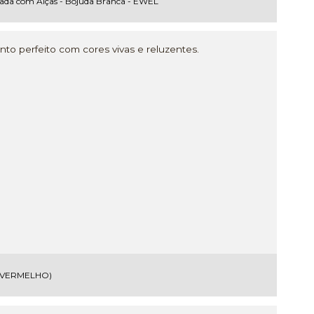
ada com Alças - Bojuda Branca - EWEL
o perfeito com cores vivas e reluzentes.
2 (VERMELHO)