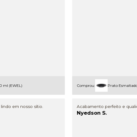
500 ml (EWEL)
Comprou:
Prato Esmaltado
lindo em nosso sítio.
Acabamento perfeito e qualid
Nyedson S.