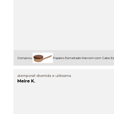
Comprou:
Papeiro Esmaltado Marrom com Cabo E
atemporal! divertida e utilissima
Meire K.