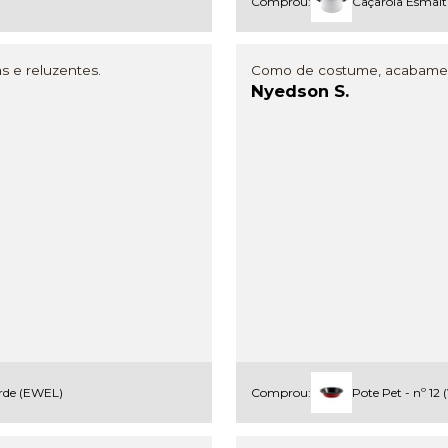
Comprou:
Caçarola Esmalt
 e reluzentes.
Como de costume, acabament
Nyedson S.
erde (EWEL)
Comprou:
Pote Pet - nº 1