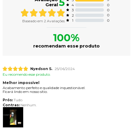
5
Geral
0
4
0
3
0
2
0
1
Baseado em
2
Avaliações
100%
recomendam esse produto
Nyedson S.
25/06/2024
Eu recomendo esse produto.
Melhor impossível
Acabamento perfeito e qualidade inquestionável.
Ficará lindo em nosso sítio.
Prós:
Tudo.
Contras:
Nenhum.