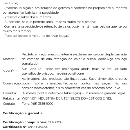
metálicos;
• Máxima inibição a proliferação de germes e bactérias no preparo dos alimentos,
por apresentar baixíssima porosidade;
• Preserva o sabor dos alimentos;
• Superfície lisa que permite uma limpeza muito mais prática;
• Com a alta capacidade de retenção de calor, você mantém sua bebida quente por
muito mais tempo;
• Pode ser levado à máquina de lavar louças;
Produto em aço revestido interna e externamente com dupla camada
Material:
de esmalte de alta retenção de calor e durabilidade.Alça em aço
esmaltado
Sua vida útil pode ser prolongada ainda mais, se for utilizado
Vida Útil:
utensílios de plástico, madeira ou silicone
As imagens dos produtos são ilustrativas. Suas dimensões e cores
Observação:
podem sofrer alterações.Pequenos pontos nas peças não são
considerados defeitos, e sim características do processo produtivo.
Garantia:
09 meses (contra defeito de fabricação) + 03 meses de garantia legal
Fabricante:
WERNER INDUSTRIA DE UTENSÍLIOS DOMÉSTICOS EIRELI
Contato:
Fone: (48) 3658-9000
Certificação e garantia
Certificação compulsória:
OCP 0003
Certificado nº:
08641-04/2021