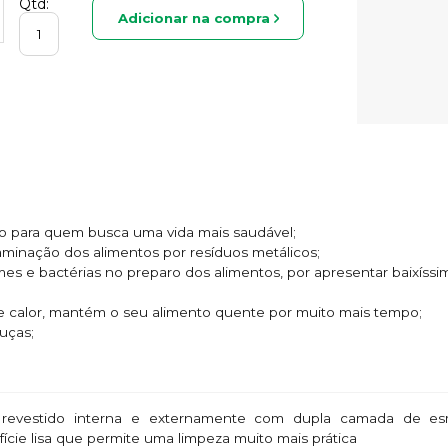
Qtd:
Adicionar na compra
ado para quem busca uma vida mais saudável;
taminação dos alimentos por resíduos metálicos;
rmes e bactérias no preparo dos alimentos, por apresentar baixíss
e calor, mantém o seu alimento quente por muito mais tempo;
ouças;
revestido interna e externamente com dupla camada de esm
fície lisa que permite uma limpeza muito mais prática