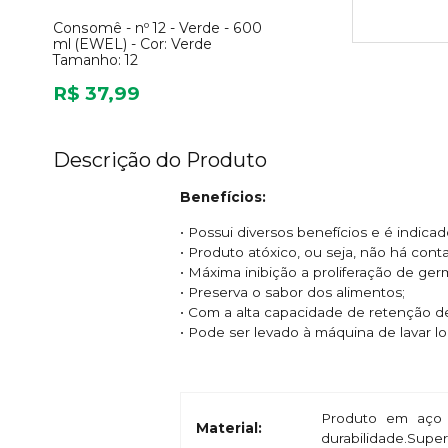
Consomê - nº 12 - Verde - 600
ml (EWEL) -
Cor:
Verde
Tamanho:
12
R$ 37,99
Descrição do Produto
Benefícios:
• Possui diversos benefícios e é indic
• Produto atóxico, ou seja, não há con
• Máxima inibição a proliferação de ge
• Preserva o sabor dos alimentos;
• Com a alta capacidade de retenção d
• Pode ser levado à máquina de lavar l
Produto em aço 
Material:
durabilidade.Super