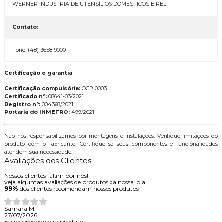
WERNER INDUSTRIA DE UTENSÍLIOS DOMÉSTICOS EIRELI
Contato:
Fone: (48) 3658-9000
Certificação e garantia
Certificação compulsória:
OCP 0003
Certificado nº:
08641-03/2021
Registro nº:
004368/2021
Portaria do INMETRO:
499/2021
Não nos responsabilizamos por montagens e instalações. Verifique limitações do
produto com o fabricante. Certifique se seus componentes e funcionalidades
atendem sua necessidade.
Avaliações dos Clientes
Nossos clientes falam por nós!
veja algumas avaliações de produtos da nossa loja.
99%
dos clientes recomendam nossos produtos
Samara M.
27/07/2026
Eu recomendo esse produto.