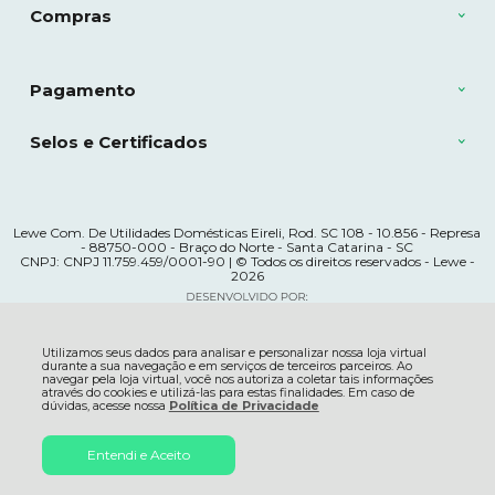
Compras
Pagamento
Selos e Certificados
Lewe Com. De Utilidades Domésticas Eireli, Rod. SC 108 - 10.856 - Represa
- 88750-000 - Braço do Norte - Santa Catarina - SC
CNPJ: CNPJ 11.759.459/0001-90 | © Todos os direitos reservados - Lewe -
2026
Utilizamos seus dados para analisar e personalizar nossa loja virtual
durante a sua navegação e em serviços de terceiros parceiros. Ao
navegar pela loja virtual, você nos autoriza a coletar tais informações
através do cookies e utilizá-las para estas finalidades. Em caso de
dúvidas, acesse nossa
Política de Privacidade
R$ 354,34
Entendi e Aceito
ADICIONAR AO
à vista no boleto ou pix
5% OFF
CARRINHO
Economize
R$ 18,65