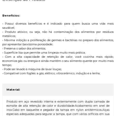
Benefícios:
• Possui diversos benefícios e é indicado para quem busca uma vida mais
saudável;
• Produto atóxico, ou seja, não há contaminação dos alimentos por resíduos
metálicos;
• Máxima inibição a proliferação de germes e bactérias no preparo dos alimentos,
por apresentar baixíssima porosidade;
• Preserva o sabor dos alimentos;
• Superfície lisa que permite uma limpeza muito mais prática;
• Com a alta capacidade de retenção de calor, você cozinha mais rápido,
economiza gás ou energia e ainda mantém o seu alimento quente por muito mais
tempo;
• Pode ser levado à máquina de lavar louças;
• Compatível com fogões: a gás, elétrico, vitrocerâmico, indução e a lenha;
Material:
Produto em aço revestido interna e externamente com dupla camada de
esmalte de alta retenção de calor e durabilidade.Acabamento em anel de
inox.Cabo em baquelite e pegador da tampa em nylon antitérmicos.Alças
especiais adequadas para segurar a tampa, que com vários orifícios em sua