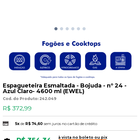
Espagueteira Esmaltada - Bojuda - nº 24 -
Azul Claro- 4600 ml (EWEL)
Cod. do Produto: 242.049
R$ 372,99
5x
de
R$ 74,60
sem juros no cartão de crédito
à vista no boleto ou pix