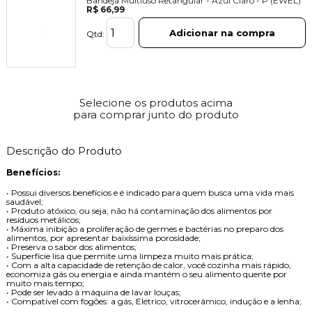
Bandeja Multiuso Retangular - Azul Claro - P (EWEL)
R$ 66,99
Adicionar na compra
Qtd:
Selecione os produtos acima
para comprar junto do produto
Descrição do Produto
Benefícios:
• Possui diversos benefícios e é indicado para quem busca uma vida mais
saudável;
• Produto atóxico, ou seja, não há contaminação dos alimentos por
resíduos metálicos;
• Máxima inibição a proliferação de germes e bactérias no preparo dos
alimentos, por apresentar baixíssima porosidade;
• Preserva o sabor dos alimentos;
• Superfície lisa que permite uma limpeza muito mais prática;
• Com a alta capacidade de retenção de calor, você cozinha mais rápido,
economiza gás ou energia e ainda mantém o seu alimento quente por
muito mais tempo;
• Pode ser levado à máquina de lavar louças;
• Compatível com fogões: a gás, Elétrico, vitrocerâmico, indução e a lenha;