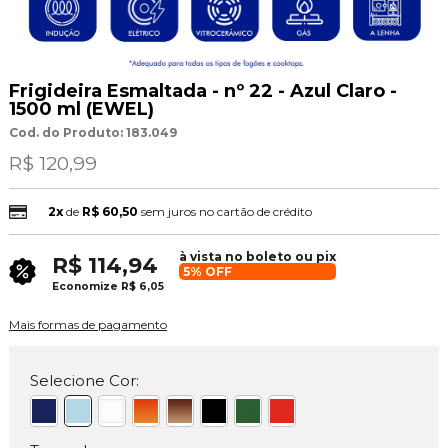
Frigideira Esmaltada - nº 22 - Azul Claro -
1500 ml (EWEL)
Cod. do Produto: 183.049
R$ 120,99
2x
de
R$ 60,50
sem juros no cartão de crédito
à vista no boleto ou pix
R$ 114,94
5% OFF
Economize
R$ 6,05
Mais formas de pagamento
Selecione Cor: