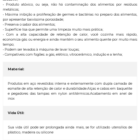
• Produto atóxico, ou seja, não há contaminação dos alimentos por resíduos
metálicos;
• Máxima inibição a proliferação de germes e bactérias no preparo dos alimentos,
por apresentar baixíssima porosidade;
• Preserva o sabor dos alimentos;
• Superfície lisa que permite uma limpeza muito mais prática;
• Com a alta capacidade de retenção de calor, você cozinha mais rápido,
economiza gás ou energia e ainda mantém o seu alimento quente por muito mais
tempo;
• Podem ser levados à máquina de lavar louças;
• Compatíveis com fogões: a gás, elétrico, vitrocerâmico, indução e a lenha;
Material:
Produtos em aço revestidos interna e externamente com dupla camada de
esmalte de alta retenção de calor e durabilidade.Alças e cabos em baquelite
e pegadores das tampas em nylon antitérmicos.Acabamento em anel de
inox
Vida Útil:
Sua vida útil pode ser prolongada ainda mais, se for utilizado utensílios de
plástico, madeira ou silicone