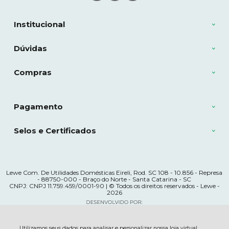
Institucional
Dúvidas
Compras
Pagamento
Selos e Certificados
Lewe Com. De Utilidades Domésticas Eireli, Rod. SC 108 - 10.856 - Represa
- 88750-000 - Braço do Norte - Santa Catarina - SC
CNPJ: CNPJ 11.759.459/0001-90 | © Todos os direitos reservados - Lewe -
2026
Utilizamos seus dados para analisar e personalizar nossa loja virtual