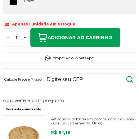
Único
Apenas 1 unidade em estoque
ADICIONAR AO CARRINHO
-
+
Compre Pelo WhatsApp
Calcule Frete e Prazo
Aproveite e compre junto
Você está visualizando
Petisqueira redonda em bambu com 3 divisões
-
Cor:
Única
Tamanho:
Único
R$ 81,19