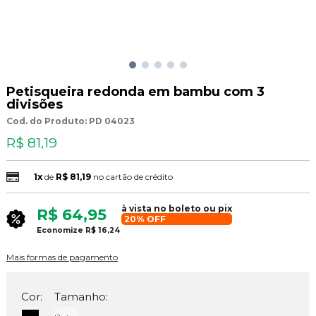
Petisqueira redonda em bambu com 3
divisões
Cod. do Produto: PD 04023
R$ 81,19
1x
de
R$ 81,19
no cartão de crédito
à vista no boleto ou pix
R$ 64,95
20% OFF
Economize
R$ 16,24
Mais formas de pagamento
Cor:
Tamanho: