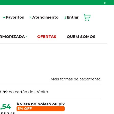
x
Favoritos
Atendimento
Entrar
RMORIZADA
OFERTAS
QUEM SOMOS
Mais formas de pagamento
8,99
no cartão de crédito
à vista no boleto ou pix
,54
5% OFF
e
R$ 2,45