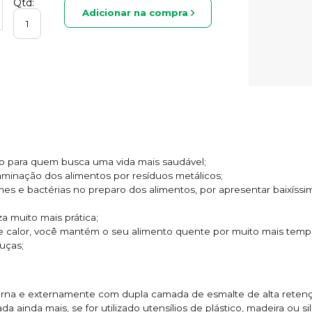
Qtd:
Adicionar na compra
ado para quem busca uma vida mais saudável;
taminação dos alimentos por resíduos metálicos;
rmes e bactérias no preparo dos alimentos, por apresentar baixíssi
za muito mais prática;
e calor, você mantém o seu alimento quente por muito mais temp
uças;
terna e externamente com dupla camada de esmalte de alta retençã
ada ainda mais, se for utilizado utensílios de plástico, madeira ou si