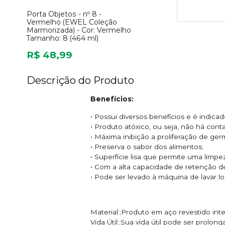
Porta Objetos - nº 8 -
Vermelho (EWEL Coleção
Marmorizada) -
Cor:
Vermelho
Tamanho:
8 (464 ml)
R$ 48,99
Descrição do Produto
Benefícios:
• Possui diversos benefícios e é indic
• Produto atóxico, ou seja, não há con
• Máxima inibição a proliferação de ge
• Preserva o sabor dos alimentos;
• Superfície lisa que permite uma limpe
• Com a alta capacidade de retenção d
• Pode ser levado à máquina de lavar lo
Material:;Produto em aço revestido in
Vida Útil:;Sua vida útil pode ser prolong