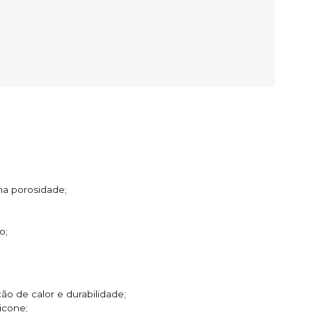
ma porosidade;
o;
o de calor e durabilidade;
licone;