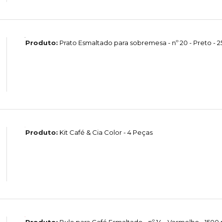
Produto:
Prato Esmaltado para sobremesa - nº 20 - Preto - 2
Produto:
Kit Café & Cia Color - 4 Peças
Produto:
Bule para Café Esmaltado - nº 14 - Vermelho - 1500