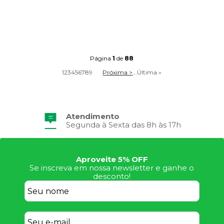
Página
1
de
88
1
2
3
4
5
6
7
8
9
Próxima >
...
Última »
Atendimento
Segunda à Sexta das 8h às 17h
Aproveite 5% OFF
Se inscreva em nossa newsletter e ganhe o
desconto!