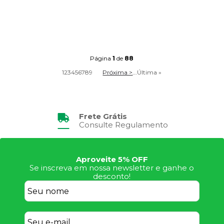
Página
1
de
88
1
2
3
4
5
6
7
8
9
Próxima >
...
Última »
Frete Grátis
Consulte Regulamento
Aproveite 5% OFF
Se inscreva em nossa newsletter e ganhe o
desconto!