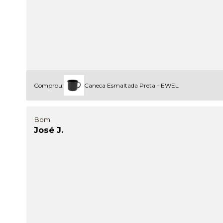
Comprou:
Caneca Esmaltada Preta - EWEL
Bom.
José J.