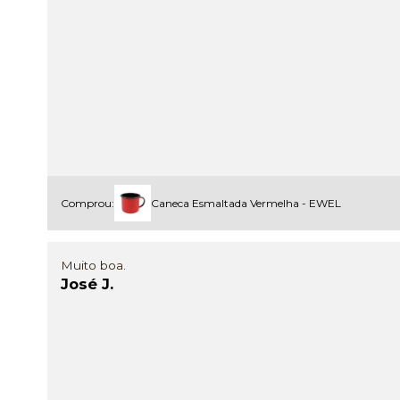
Comprou:
Caneca Esmaltada Vermelha - EWEL
Muito boa.
José J.