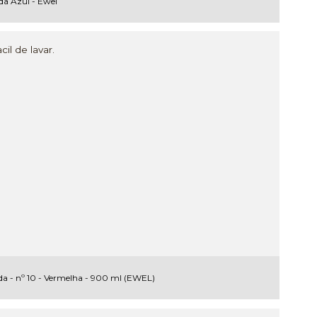
a Azul - Ewel
il de lavar.
da - nº 10 - Vermelha - 900 ml (EWEL)