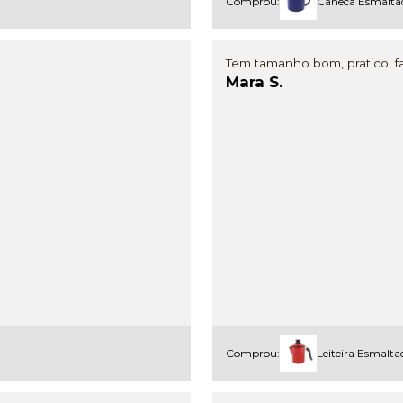
Comprou:
Caneca Esmaltad
Tem tamanho bom, pratico, fac
Mara S.
Comprou:
Leiteira Esmalta