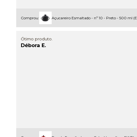
Comprou:
Açucareiro Esmaltado - nº 10 - Preto - 500 ml 
Ótimo produto.
Débora E.