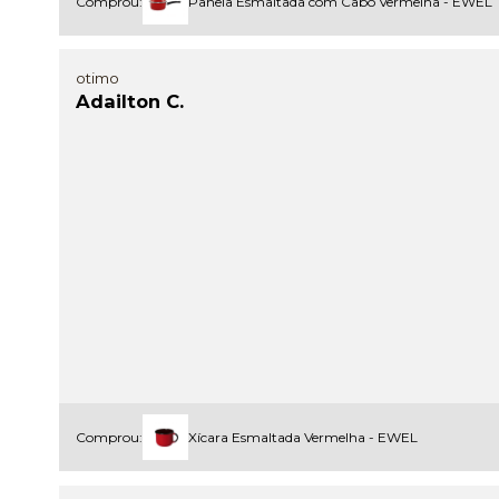
Comprou:
Panela Esmaltada com Cabo Vermelha - EWEL
otimo
Adailton C.
Comprou:
Xícara Esmaltada Vermelha - EWEL