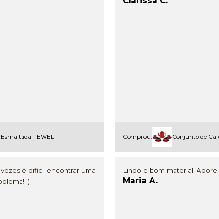
Clarissa C.
ra Esmaltada - EWEL
Comprou:
Conjunto de Caf
ezes é dificil encontrar uma
Lindo e bom material. Adorei
Maria A.
blema! :)