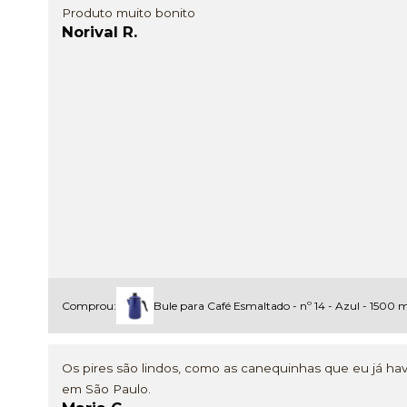
Produto muito bonito
Norival R.
Comprou:
Bule para Café Esmaltado - nº 14 - Azul - 1500 
Os pires são lindos, como as canequinhas que eu já hav
em São Paulo.