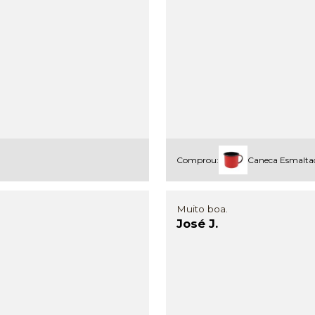
Comprou:
Caneca Esmalta
Muito boa.
José J.