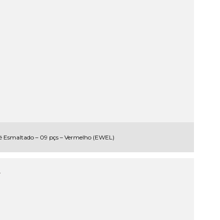
é Esmaltado – 09 pçs – Vermelho (EWEL)
.