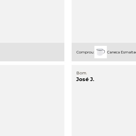
Comprou:
Caneca Esmalta
Bom.
José J.