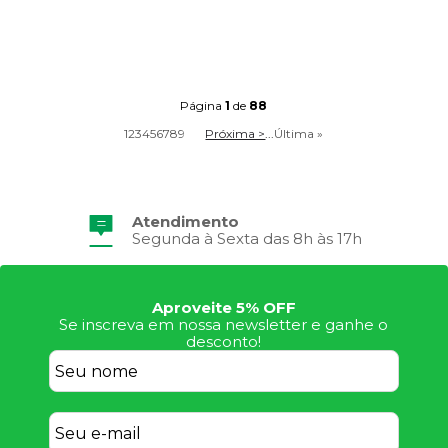
Página
1
de
88
1
2
3
4
5
6
7
8
9
Próxima >
...
Última »
Frete Grátis
Consulte Regulamento
Aproveite 5% OFF
Se inscreva em nossa newsletter e ganhe o
desconto!